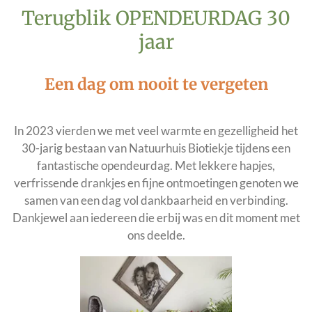
3
Terugblik OPENDEURDAG 30
3
jaar
s
t
e
Een dag om nooit te vergeten
r
r
In 2023 vierden we met veel warmte en gezelligheid het
e
30-jarig bestaan van Natuurhuis Biotiekje tijdens een
n
fantastische opendeurdag. Met lekkere hapjes,
verfrissende drankjes en fijne ontmoetingen genoten we
samen van een dag vol dankbaarheid en verbinding.
Dankjewel aan iedereen die erbij was en dit moment met
ons deelde.