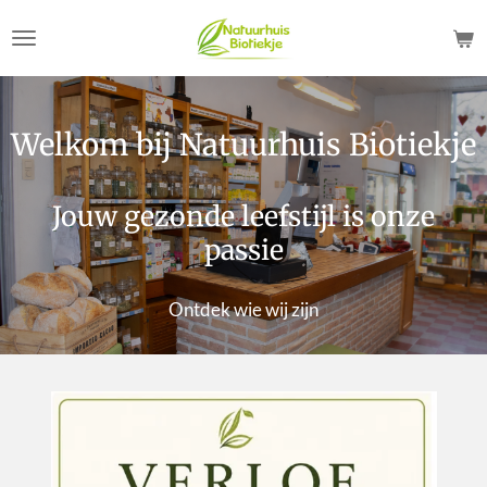
Ga
direct
naar
de
hoofdinhoud
Welkom bij Natuurhuis Biotiekje
Jouw gezonde leefstijl is
onze
passie
Ontdek wie wij zijn