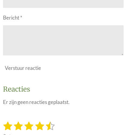
Bericht *
Verstuur reactie
Reacties
Er zijn geen reacties geplaatst.
1
2
3
4
5
S
R
t
a