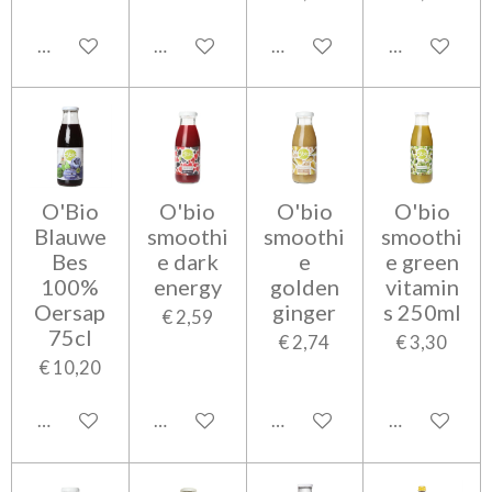
In winkelwagen
In winkelwagen
In winkelwagen
In winkelwa
O'Bio
O'bio
O'bio
O'bio
Blauwe
smoothi
smoothi
smoothi
Bes
e dark
e
e green
100%
energy
golden
vitamin
Oersap
ginger
s 250ml
€ 2,59
75cl
€ 2,74
€ 3,30
€ 10,20
In winkelwagen
In winkelwagen
In winkelwagen
In winkelwa