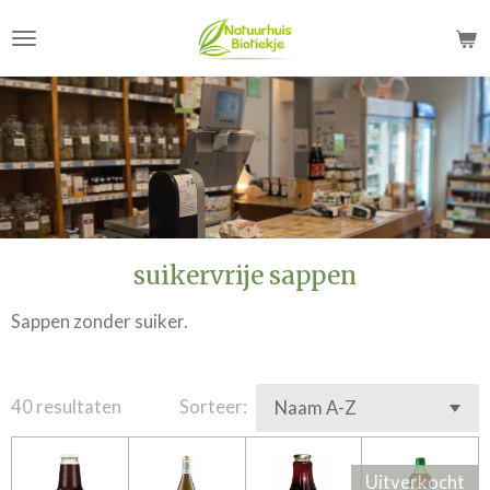
Ga
direct
naar
de
hoofdinhoud
suikervrije sappen
Sappen zonder suiker.
40 resultaten
Sorteer:
Uitverkocht