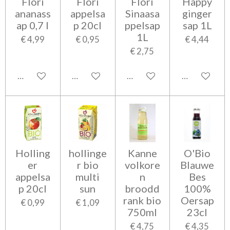
Flori
Flori
Flori
Happy
ananass
appelsa
Sinaasa
ginger
ap 0,7 l
p 20cl
ppelsap
sap 1L
1L
€ 4,99
€ 0,95
€ 4,44
€ 2,75
In winkelwagen
In winkelwagen
In winkelwagen
In winkelwa
Holling
hollinge
Kanne
O'Bio
er
r bio
volkore
Blauwe
appelsa
multi
n
Bes
p 20cl
sun
broodd
100%
rank bio
Oersap
€ 0,99
€ 1,09
750ml
23cl
€ 4,75
€ 4,35