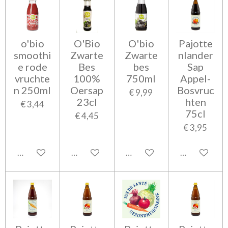
o'bio
O'Bio
O'bio
Pajotte
smoothi
Zwarte
Zwarte
nlander
e rode
Bes
bes
Sap
vruchte
100%
750ml
Appel-
n 250ml
Oersap
Bosvruc
€ 9,99
23cl
hten
€ 3,44
75cl
€ 4,45
€ 3,95
In winkelwagen
In winkelwagen
In winkelwagen
In winkelwa