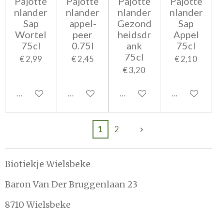
Pajotte
Pajotte
Pajotte
Pajotte
nlander
nlander
nlander
nlander
Sap
appel-
Gezond
Sap
Wortel
peer
heidsdr
Appel
75cl
0.75l
ank
75cl
75cl
€ 2,99
€ 2,45
€ 2,10
€ 3,20
In winkelwagen
In winkelwagen
In winkelwagen
In winkelwa
1
2
Biotiekje Wielsbeke
Baron Van Der Bruggenlaan 23
8710 Wielsbeke