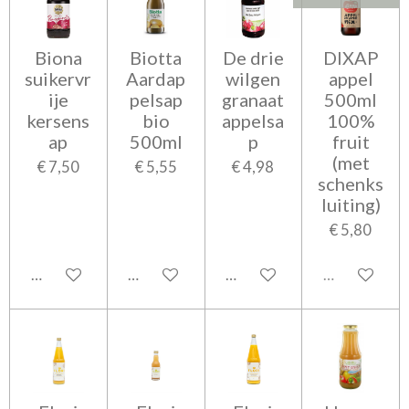
Biona
Biotta
De drie
DIXAP
suikervr
Aardap
wilgen
appel
ije
pelsap
granaat
500ml
kersens
bio
appelsa
100%
ap
500ml
p
fruit
(met
€ 7,50
€ 5,55
€ 4,98
schenks
luiting)
€ 5,80
In winkelwagen
In winkelwagen
In winkelwagen
Uitverkocht