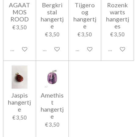
AGAAT
Bergkri
Tijgero
Rozenk
MOS
stal
og
warts
ROOD
hangertj
hangertj
hangertj
e
e
es
€ 3,50
€ 3,50
€ 3,50
€ 3,50
In winkelwagen
In winkelwagen
In winkelwagen
In winkelwa
Jaspis
Amethis
hangertj
t
e
hangertj
e
€ 3,50
€ 3,50