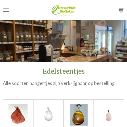
Ga
direct
naar
de
hoofdinhoud
Edelsteentjes
Alle soorten hangertjes zijn verkrijgbaar op bestelling.