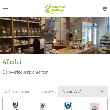
Ga
direct
naar
de
hoofdinhoud
Allerlei
De overige supplementen.
103 resultaten
Sorteer: