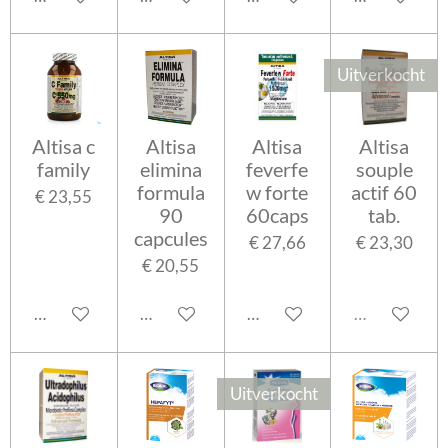
Uitverkocht
Altisa c
Altisa
Altisa
Altisa
family
elimina
feverfe
souple
formula
w forte
actif 60
€ 23,55
90
60caps
tab.
capcules
€ 27,66
€ 23,30
€ 20,55
In winkelwagen
In winkelwagen
In winkelwagen
Uitverkocht
Uitverkocht