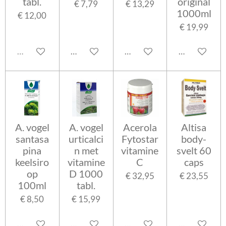
tabl.
original
€ 7,79
€ 13,29
1000ml
€ 12,00
€ 19,99
Uitverkocht
In winkelwagen
In winkelwagen
In winkelwa
A. vogel
A. vogel
Acerola
Altisa
santasa
urticalci
Fytostar
body-
pina
n met
vitamine
svelt 60
keelsiro
vitamine
C
caps
op
D 1000
€ 32,95
€ 23,55
100ml
tabl.
€ 8,50
€ 15,99
In winkelwagen
In winkelwagen
In winkelwagen
In winkelwa