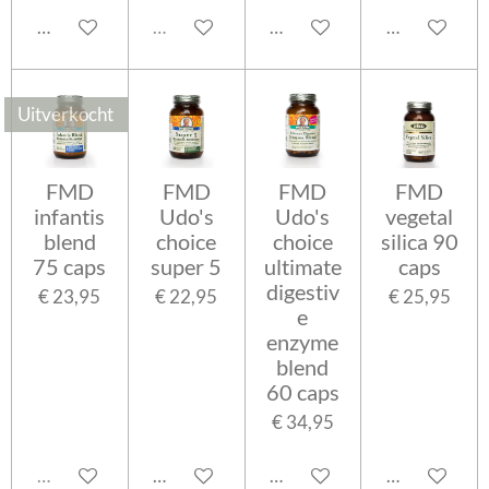
In winkelwagen
Uitverkocht
In winkelwagen
In winkelwa
Uitverkocht
FMD
FMD
FMD
FMD
infantis
Udo's
Udo's
vegetal
blend
choice
choice
silica 90
75 caps
super 5
ultimate
caps
digestiv
€ 23,95
€ 22,95
€ 25,95
e
enzyme
blend
60 caps
€ 34,95
Uitverkocht
In winkelwagen
In winkelwagen
In winkelwa