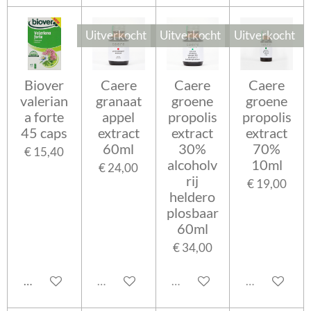
Uitverkocht
Uitverkocht
Uitverkocht
Biover
Caere
Caere
Caere
valerian
granaat
groene
groene
a forte
appel
propolis
propolis
45 caps
extract
extract
extract
60ml
30%
70%
€ 15,40
alcoholv
10ml
€ 24,00
rij
€ 19,00
heldero
plosbaar
60ml
€ 34,00
In winkelwagen
Uitverkocht
Uitverkocht
Uitverkocht