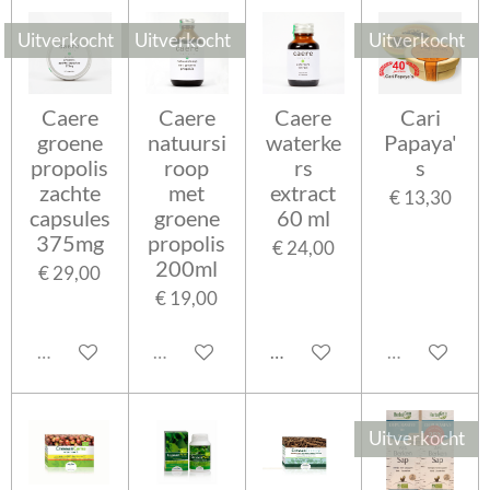
Uitverkocht
Uitverkocht
Uitverkocht
Caere
Caere
Caere
Cari
groene
natuursi
waterke
Papaya'
propolis
roop
rs
s
zachte
met
extract
€ 13,30
capsules
groene
60 ml
375mg
propolis
€ 24,00
200ml
€ 29,00
€ 19,00
Uitverkocht
Uitverkocht
In winkelwagen
Uitverkocht
Uitverkocht