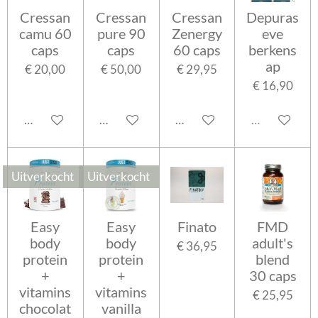
Cressan
Cressan
Cressan
Depuras
camu 60
pure 90
Zenergy
eve
caps
caps
60 caps
berkens
ap
€ 20,00
€ 50,00
€ 29,95
€ 16,90
In winkelwagen
In winkelwagen
In winkelwagen
Uitverkocht
Uitverkocht
Uitverkocht
Easy
Easy
Finato
FMD
body
body
adult's
€ 36,95
protein
protein
blend
+
+
30 caps
vitamins
vitamins
€ 25,95
chocolat
vanilla