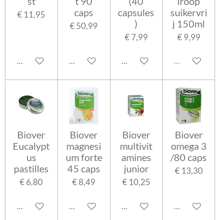
st
t 90
(40
iroop
caps
capsules
suikervri
€ 11,95
)
j 150ml
€ 50,99
€ 7,99
€ 9,99
In winkelwagen
In winkelwagen
In winkelwagen
Uitverkocht
Biover
Biover
Biover
Biover
Eucalypt
magnesi
multivit
omega 3
us
um forte
amines
/80 caps
pastilles
45 caps
junior
€ 13,30
€ 6,80
€ 8,49
€ 10,25
In winkelwagen
In winkelwagen
In winkelwagen
In winkelwa