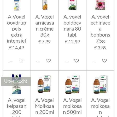
A Vogel
A. Vogel
A. vogel
A. vogel
oogdrup
arnicasa
boldocy
echinace
pels
n crème
nara 80
a
extra
30g
tabl.
bonbons
intensief
75g
€ 7,99
€ 12,99
€ 14,49
€ 3,89
In winkelwagen
In winkelwagen
In winkelwagen
In winkelwa
Uitverkocht
A. vogel
A. Vogel
A. Vogel
A. Vogel
kelpasan
Molkosa
molkosa
molkosa
200
n 200ml
n 500ml
n