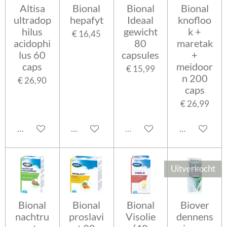
Altisa
Bional
Bional
Bional
ultradop
hepafyt
Ideaal
knofloo
hilus
gewicht
k +
€ 16,45
acidophi
80
maretak
lus 60
capsules
+
caps
meidoor
€ 15,99
n 200
€ 26,90
caps
€ 26,99
In winkelwagen
In winkelwagen
Uitverkocht
In winkelwa
Uitverkocht
Bional
Bional
Bional
Biover
nachtru
proslavi
Visolie
dennens