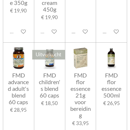
e 350g
cream
450g
€ 19,90
€ 19,90
Uitverkocht
Uitverkocht
In winkelwagen
In winkelwa
Uitverkocht
FMD
FMD
FMD
FMD
advance
children'
flor
flor
d adult's
s blend
essence
essence
blend
60 caps
21g
500ml
60 caps
voor
€ 18,50
€ 26,95
bereidin
€ 28,95
g
€ 33,95