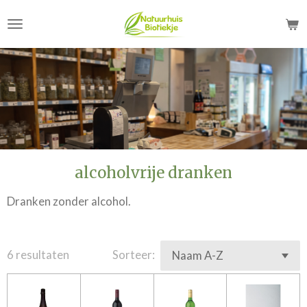
Ga
direct
naar
de
hoofdinhoud
alcoholvrije dranken
Dranken zonder alcohol.
6 resultaten
Sorteer: