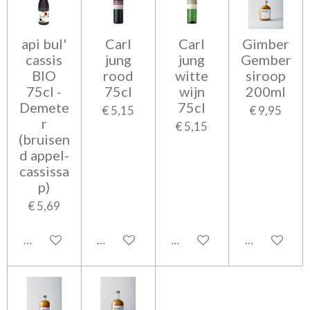
api bul'
Carl
Carl
Gimber
cassis
jung
jung
Gember
BIO
rood
witte
siroop
75cl -
75cl
wijn
200ml
Demete
75cl
€ 5,15
€ 9,95
r
€ 5,15
(bruisen
d appel-
cassissa
p)
€ 5,69
In winkelwagen
In winkelwagen
In winkelwagen
In winkelwa