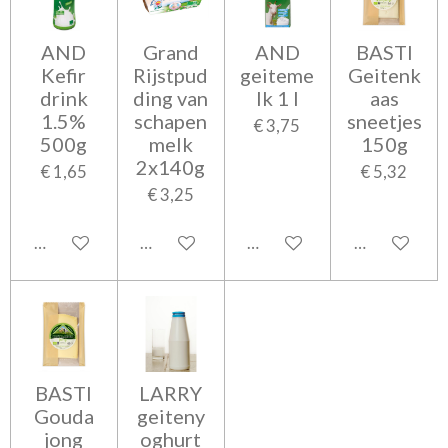
AND
Grand
AND
BASTI
Kefir
Rijstpud
geiteme
Geitenk
drink
ding van
lk 1 l
aas
1.5%
schapen
sneetjes
€ 3,75
500g
melk
150g
2x140g
€ 1,65
€ 5,32
€ 3,25
In winkelwagen
In winkelwagen
In winkelwagen
In winkelwa
BASTI
LARRY
Gouda
geiteny
jong
oghurt