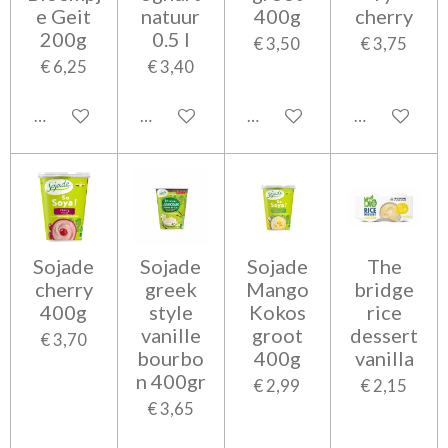
e Geit
natuur
400g
cherry
200g
0.5 l
€ 3,50
€ 3,75
€ 6,25
€ 3,40
In winkelwagen
In winkelwagen
In winkelwagen
In winkelwa
Sojade
Sojade
Sojade
The
cherry
greek
Mango
bridge
400g
style
Kokos
rice
vanille
groot
dessert
€ 3,70
bourbo
400g
vanilla
n 400gr
€ 2,99
€ 2,15
€ 3,65