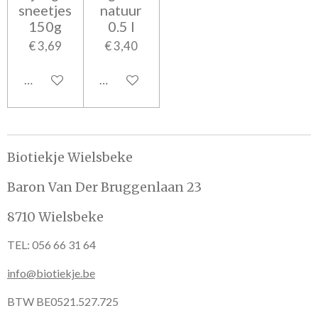
sneetjes
natuur
150g
0.5 l
€ 3,69
€ 3,40
In winkelwagen
In winkelwagen
Biotiekje Wielsbeke
Baron Van Der Bruggenlaan 23
8710 Wielsbeke
TEL: 056 66 31 64
info@biotiekje.be
BTW BE0521.527.725