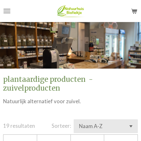
Ga
direct
naar
de
hoofdinhoud
plantaardige producten -
zuivelproducten
Natuurlijk alternatief voor zuivel.
19 resultaten
Sorteer: