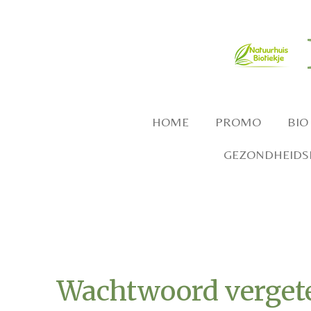
Ga
direct
naar
de
hoofdinhoud
HOME
PROMO
BIO
GEZONDHEIDSP
Wachtwoord verget