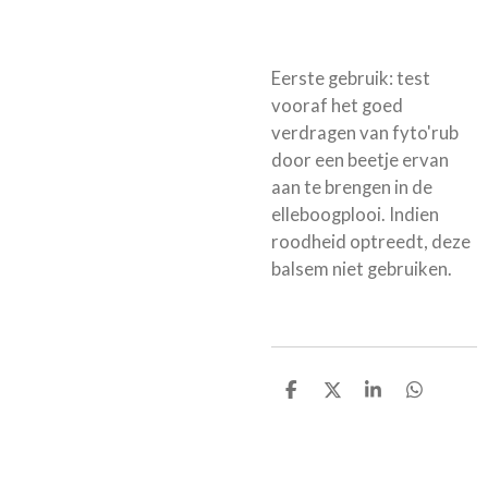
Eerste gebruik: test
vooraf het goed
verdragen van fyto'rub
door een beetje ervan
aan te brengen in de
elleboogplooi. Indien
roodheid optreedt, deze
balsem niet gebruiken.
D
D
S
D
e
e
h
e
l
e
a
l
e
l
r
e
n
e
n