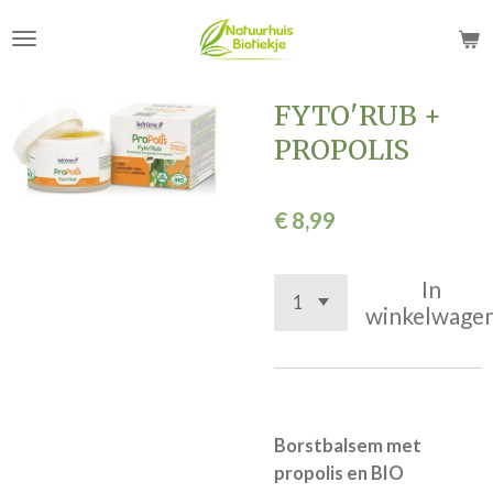
Ga
direct
naar
de
FYTO'RUB +
hoofdinhoud
PROPOLIS
€ 8,99
In
winkelwage
Borstbalsem met
propolis en BIO