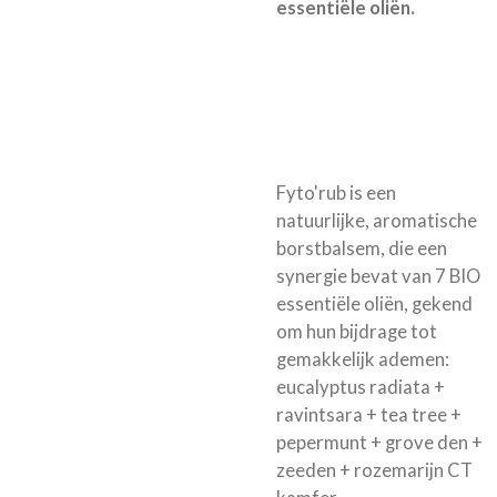
essentiële oliën.
Fyto'rub is een
natuurlijke, aromatische
borstbalsem, die een
synergie bevat van 7 BIO
essentiële oliën, gekend
om hun bijdrage tot
gemakkelijk ademen:
eucalyptus radiata +
ravintsara + tea tree +
pepermunt + grove den +
zeeden + rozemarijn CT