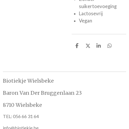
suikertoevoeging
Lactosevrij
Vegan
D
D
S
D
e
e
h
e
l
e
a
l
e
l
r
e
n
e
n
Biotiekje Wielsbeke
Baron Van Der Bruggenlaan 23
8710 Wielsbeke
TEL: 056 66 31 64
info@biotiekje.be