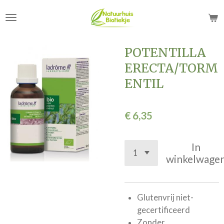
Ga
direct
naar
de
POTENTILLA
hoofdinhoud
ERECTA/TORM
ENTIL
€ 6,35
In
winkelwage
Glutenvrij niet-
gecertificeerd
Zonder