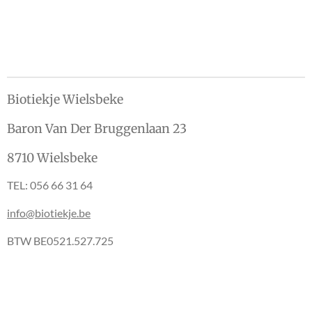
e
e
h
e
l
e
a
l
e
l
r
e
n
e
n
Biotiekje Wielsbeke
Baron Van Der Bruggenlaan 23
8710 Wielsbeke
TEL: 056 66 31 64
info@biotiekje.be
BTW BE0521.527.725