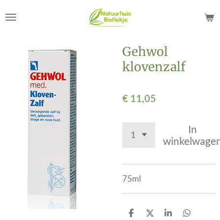
Ga
direct
naar
de
Gehwol
hoofdinhoud
klovenzalf
€ 11,05
In
winkelwage
75ml
D
D
S
D