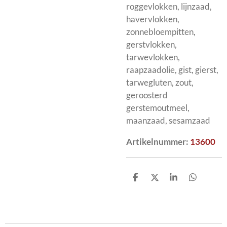
roggevlokken, lijnzaad,
havervlokken,
zonnebloempitten,
gerstvlokken,
tarwevlokken,
raapzaadolie, gist, gierst,
tarwegluten, zout,
geroosterd
gerstemoutmeel,
maanzaad, sesamzaad
Artikelnummer:
13600
D
D
S
D
e
e
h
e
l
e
a
l
e
l
r
e
n
e
n