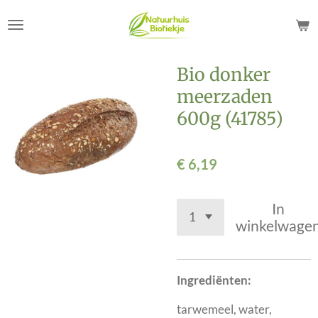
Ga
direct
naar
de
Bio donker
hoofdinhoud
meerzaden
600g (41785)
€ 6,19
In
winkelwage
Ingrediënten:
tarwemeel, water,