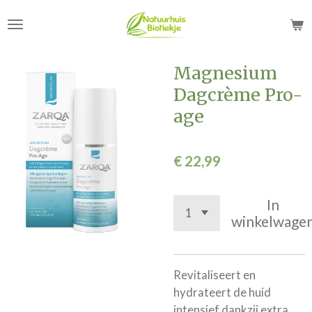
Ga
direct
naar
de
Magnesium
hoofdinhoud
Dagcrème Pro-
age
€ 22,99
In
winkelwage
Revitaliseert en
hydrateert de huid
intensief dankzij extra