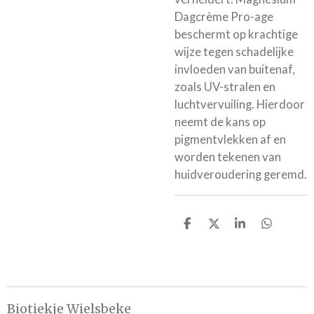
Dagcrème Pro-age
beschermt op krachtige
wijze tegen schadelijke
invloeden van buitenaf,
zoals UV-stralen en
luchtvervuiling. Hierdoor
neemt de kans op
pigmentvlekken af en
worden tekenen van
huidveroudering geremd.
D
D
S
D
e
e
h
e
l
e
a
l
e
l
r
e
n
e
n
Biotiekje Wielsbeke