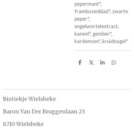
pepermunt*,
frambozenblad*, zwarte
peper*,
engelwortelextract,
kaneel*, gember*,
kardemom*, kruidnagel*
D
D
S
D
e
e
h
e
l
e
a
l
e
l
r
e
n
e
n
Biotiekje Wielsbeke
Baron Van Der Bruggenlaan 23
8710 Wielsbeke