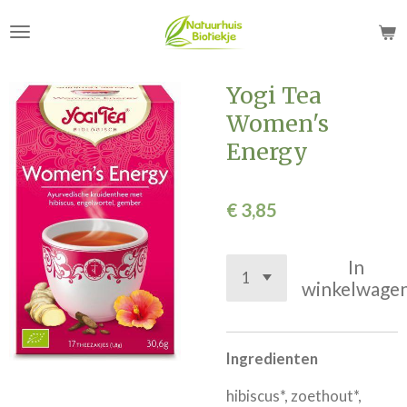
Ga
direct
naar
de
Yogi Tea
hoofdinhoud
Women's
Energy
€ 3,85
In
winkelwage
Ingredienten
hibiscus*, zoethout*,