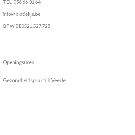
TEL: 056 66 31 64
info@biotiekje.be
BTW BE0521.527.725
Openingsuren
Gezondheidspraktijk Veerle