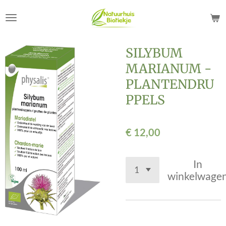
Ga
direct
naar
de
SILYBUM
hoofdinhoud
MARIANUM -
PLANTENDRU
PPELS
€ 12,00
In
winkelwage