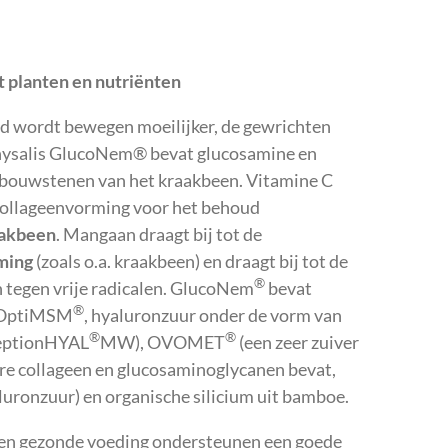
planten en nutriënten
jd wordt bewegen moeilijker, de gewrichten
hysalis GlucoNem® bevat glucosamine en
e bouwstenen van het kraakbeen. Vitamine C
collageenvorming voor het behoud
aakbeen
. Mangaan draagt bij tot de
ming
(zoals o.a. kraakbeen) en draagt bij tot de
®
 tegen vrije radicalen. GlucoNem
bevat
®
s OptiMSM
, hyaluronzuur onder de vorm van
®
®
ceptionHYAL
MW), OVOMET
(een zeer zuiver
ure collageen en glucosaminoglycanen bevat,
luronzuur) en organische silicium uit bamboe.
en gezonde voeding ondersteunen een goede