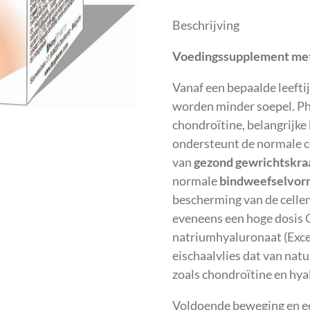
Beschrijving
Voedingssupplement met 
Vanaf een bepaalde leefti
worden minder soepel. P
chondroïtine, belangrijk
ondersteunt de normale 
van
gezond
gewrichtskr
normale
bindweefselvor
bescherming van de cellen
eveneens een hoge dosi
natriumhyaluronaat (Ex
eischaalvlies dat van nat
zoals chondroïtine en hya
Voldoende beweging en e