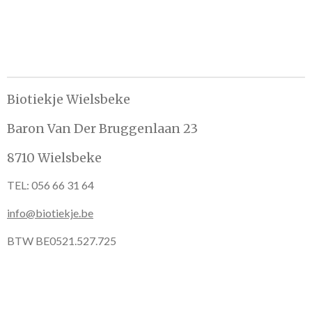
e
e
h
e
l
e
a
l
e
l
r
e
n
e
n
Biotiekje Wielsbeke
Baron Van Der Bruggenlaan 23
8710 Wielsbeke
TEL: 056 66 31 64
info@biotiekje.be
BTW BE0521.527.725