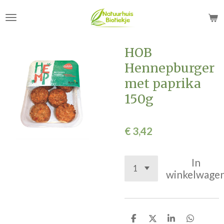
Ga
direct
naar
de
HOB
hoofdinhoud
Hennepburger
met paprika
150g
€ 3,42
In
winkelwage
D
D
S
D