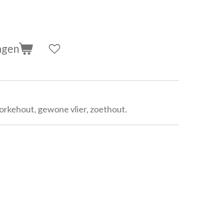
agen
porkehout, gewone vlier, zoethout.