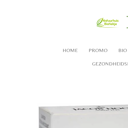
Ga
direct
naar
de
hoofdinhoud
HOME
PROMO
BIO
GEZONDHEIDSP