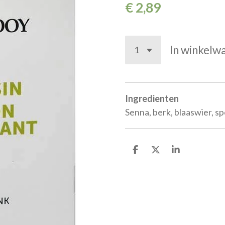
€ 2,89
In winkelw
Ingredienten
Senna, berk, blaaswier, s
D
D
S
e
e
h
l
e
a
e
l
r
n
e