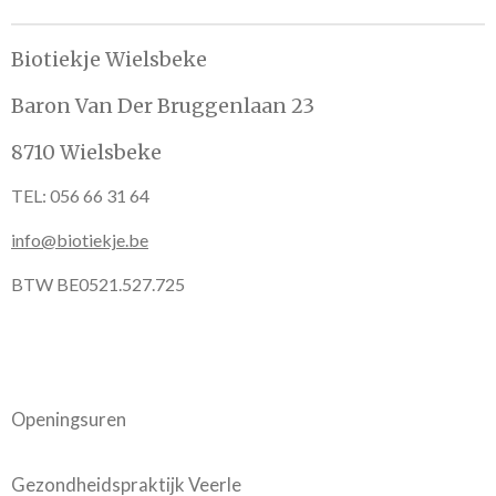
n
e
n
Biotiekje Wielsbeke
Baron Van Der Bruggenlaan 23
8710 Wielsbeke
TEL: 056 66 31 64
info@biotiekje.be
BTW BE0521.527.725
Openingsuren
Gezondheidspraktijk Veerle