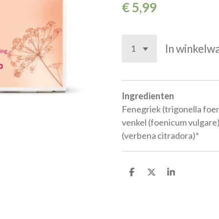
€ 5,99
In winkelw
Ingredienten
Fenegriek (trigonella foen
venkel (foenicum vulgare)
(verbena citradora)*
D
D
S
e
e
h
l
e
a
e
l
r
n
e