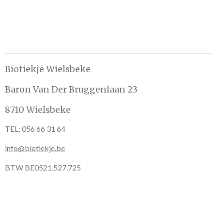
n
e
n
Biotiekje Wielsbeke
Baron Van Der Bruggenlaan 23
8710 Wielsbeke
TEL: 056 66 31 64
info@biotiekje.be
BTW BE0521.527.725