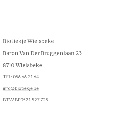
n
e
n
Biotiekje Wielsbeke
Baron Van Der Bruggenlaan 23
8710 Wielsbeke
TEL: 056 66 31 64
info@biotiekje.be
BTW BE0521.527.725