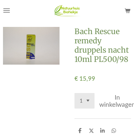
Ga
direct
naar
de
Bach Rescue
hoofdinhoud
remedy
druppels nacht
10ml PL500/98
€ 15,99
In
winkelwage
D
D
S
D