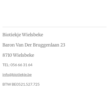
e
e
h
e
l
e
a
l
e
l
r
e
n
e
n
Biotiekje Wielsbeke
Baron Van Der Bruggenlaan 23
8710 Wielsbeke
TEL: 056 66 31 64
info@biotiekje.be
BTW BE0521.527.725