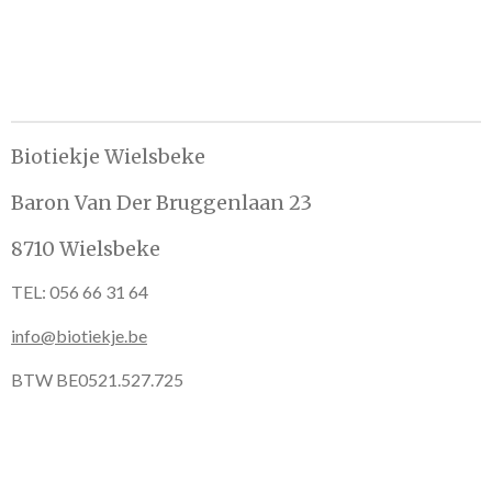
e
l
r
e
n
e
n
Biotiekje Wielsbeke
Baron Van Der Bruggenlaan 23
8710 Wielsbeke
TEL: 056 66 31 64
info@biotiekje.be
BTW BE0521.527.725