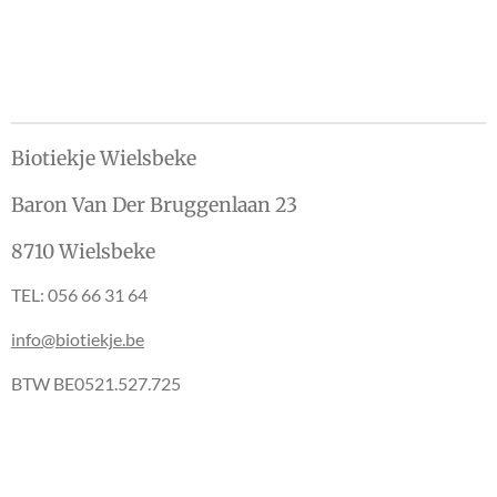
n
e
n
Biotiekje Wielsbeke
Baron Van Der Bruggenlaan 23
8710 Wielsbeke
TEL: 056 66 31 64
info@biotiekje.be
BTW BE0521.527.725