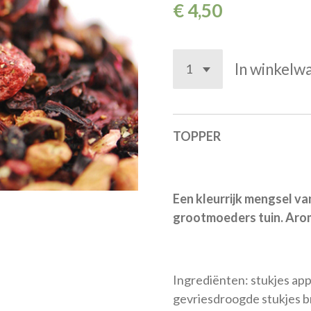
€ 4,50
In winkelw
TOPPER
Een kleurrijk mengsel va
grootmoeders tuin. Aroma
Ingrediënten: stukjes app
gevriesdroogde stukjes b