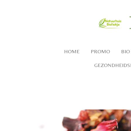
Ga
direct
naar
de
hoofdinhoud
HOME
PROMO
BIO
GEZONDHEIDSP