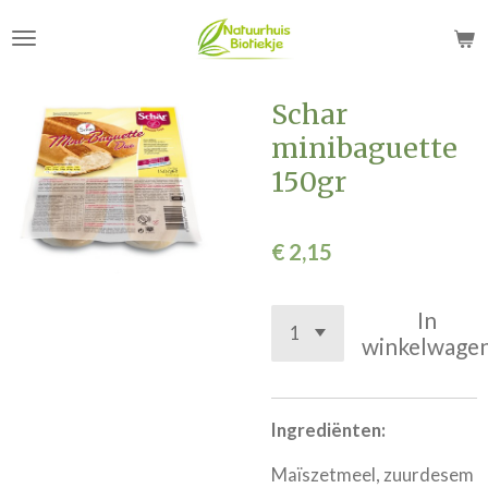
Ga
direct
naar
de
Schar
hoofdinhoud
minibaguette
150gr
€ 2,15
In
winkelwage
Ingrediënten:
Maïszetmeel, zuurdesem