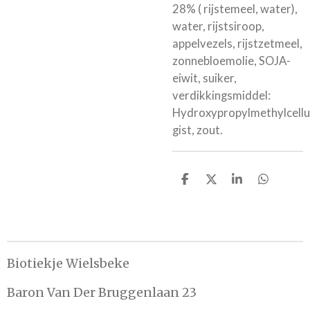
28% ( rijstemeel, water),
water, rijstsiroop,
appelvezels, rijstzetmeel,
zonnebloemolie, SOJA-
eiwit, suiker,
verdikkingsmiddel:
Hydroxypropylmethylcellu
gist, zout.
D
D
S
D
e
e
h
e
l
e
a
l
e
l
r
e
n
e
n
Biotiekje Wielsbeke
Baron Van Der Bruggenlaan 23