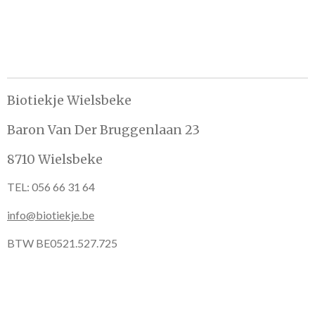
e
l
r
e
n
e
n
Biotiekje Wielsbeke
Baron Van Der Bruggenlaan 23
8710 Wielsbeke
TEL: 056 66 31 64
info@biotiekje.be
BTW BE0521.527.725