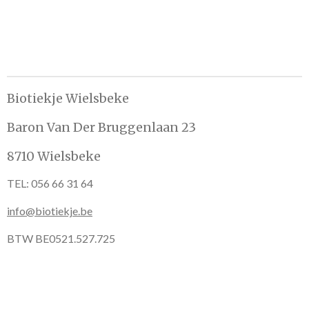
n
e
n
Biotiekje Wielsbeke
Baron Van Der Bruggenlaan 23
8710 Wielsbeke
TEL: 056 66 31 64
info@biotiekje.be
BTW BE0521.527.725