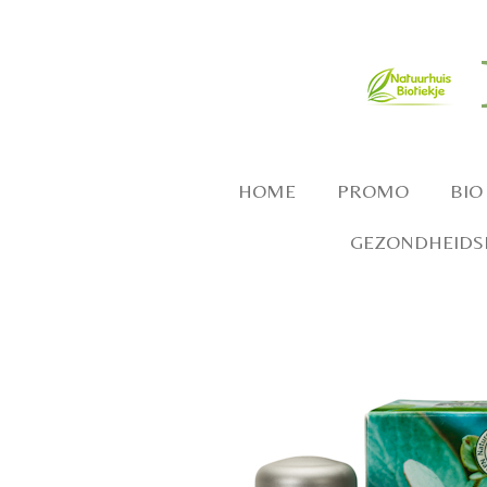
Ga
direct
naar
de
hoofdinhoud
HOME
PROMO
BIO
GEZONDHEIDSP