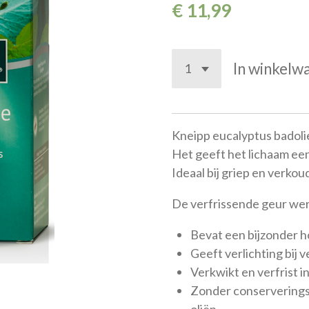
€ 11,99
In winkelw
Kneipp eucalyptus badolie
Het geeft het lichaam ee
Ideaal bij griep en verkou
De verfrissende geur wer
Bevat een bijzonder h
Geeft verlichting bij 
Verkwikt en verfrist i
Zonder conserverings
oliën