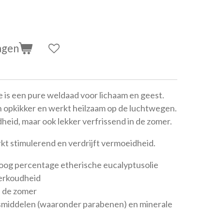
agen
 is een pure weldaad voor lichaam en geest.
n opkikker en werkt heilzaam op de luchtwegen.
dheid, maar ook lekker verfrissend in de zomer.
kt stimulerend en verdrijft vermoeidheid.
oog percentage etherische eucalyptusolie
verkoudheid
n de zomer
middelen (waaronder parabenen) en minerale