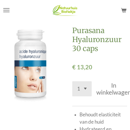
Ga
direct
naar
de
Purasana
hoofdinhoud
Hyaluronzuur
30 caps
€ 13,20
In
winkelwage
Behoudt elasticiteit
van de huid
Hydrateerd en