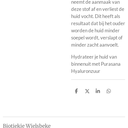
neemt de aanmaak van
deze stof af en verliest de
huid vocht. Dit heeft als
resultaat dat bij het ouder
worden de huid minder
soepel wordt, verslapt of
minder zacht aanvoelt.
Hydrateer je huid van
binnenuit met Purasana
Hyaluronzuur
D
D
S
D
e
e
h
e
l
e
a
l
e
l
r
e
n
e
n
Biotiekje Wielsbeke