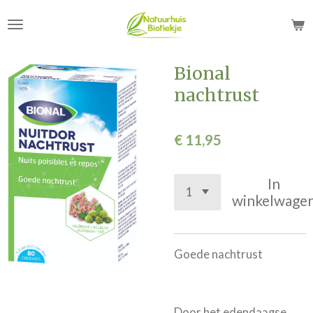
Ga
direct
naar
de
Bional
hoofdinhoud
nachtrust
€ 11,95
In
winkelwage
Goede nachtrust
Door het edendaagse