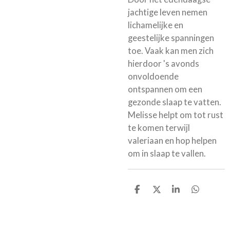
jachtige leven nemen
lichamelijke en
geestelijke spanningen
toe. Vaak kan men zich
hierdoor 's avonds
onvoldoende
ontspannen om een
gezonde slaap te vatten.
Melisse helpt om tot rust
te komen terwijl
valeriaan en hop helpen
om in slaap te vallen.
D
D
S
D
e
e
h
e
l
e
a
l
e
l
r
e
n
e
n