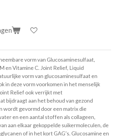
agen
pneembare vorm van Glucosaminesulfaat,
en Vitamine C. Joint Relief, Liquid
tuurlijke vorm van glucosaminesulfaat en
ok in deze vorm voorkomen in het menselijk
int Relief ook verrijkt met
dat bijdraagt aan het behoud van gezond
n wordt gevormd door een matrix die
water en een aantal stoffen als collageen,
van aan elkaar gekoppelde suikermoleculen, de
lycanen of in het kort GAG’s. Glucosamine en