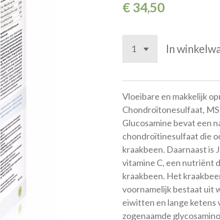
€ 34,50
In winkelw
Vloeibare en makkelijk o
Chondroïtonesulfaat, MSM 
Glucosamine bevat een na
chondroïtinesulfaat die o
kraakbeen. Daarnaast is Jo
vitamine C, een nutriënt 
kraakbeen. Het kraakbee
voornamelijk bestaat uit 
eiwitten en lange ketens 
zogenaamde glycosaminog