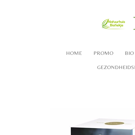
Ga
direct
naar
de
hoofdinhoud
HOME
PROMO
BIO
GEZONDHEIDSP