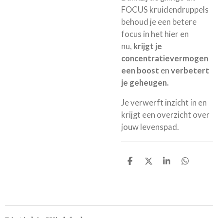
FOCUS kruidendruppels
behoud je een betere
focus in het hier en
nu,
krijgt je
concentratievermogen
een boost
en
verbetert
je geheugen.
Je verwerft inzicht in en
krijgt een overzicht over
jouw levenspad.
D
D
S
D
e
e
h
e
l
e
a
l
e
l
r
e
n
e
n