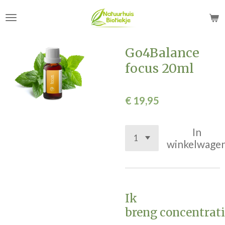
Ga
direct
naar
de
Go4Balance
hoofdinhoud
focus 20ml
€ 19,95
In
winkelwage
Ik
breng concentrati