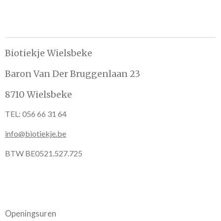
e
e
h
e
l
e
a
l
e
l
r
e
n
e
n
Biotiekje Wielsbeke
Baron Van Der Bruggenlaan 23
8710 Wielsbeke
TEL: 056 66 31 64
info@biotiekje.be
BTW BE0521.527.725
Openingsuren