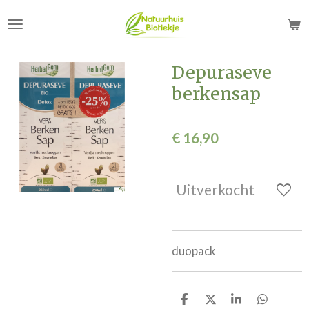
Ga
direct
naar
de
Depuraseve
hoofdinhoud
berkensap
€ 16,90
Uitverkocht
duopack
D
D
S
D