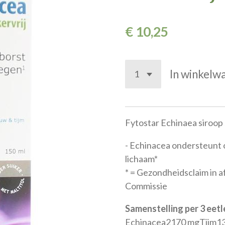
€ 10,25
In winkelw
Fytostar Echinaea siroop 
- Echinacea ondersteunt o
lichaam*
* = Gezondheidsclaim in 
Commissie
Samenstelling per 3 eetl
Echinacea2170 mgTijm1