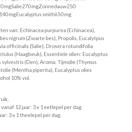
270 mgSalie270 mgZonnedauw250
0 mgEucalyptus smithii50 mg
cten van: Echinacea purpurea (Echinacea),
ibes nigrum (Zwarte bes), Propolis, Eucalytpus
ia officinalis (Salie), Drosera rotundifolia
tulus (Haagbeuk), Essentiele olien: Eucalyptus
s sylvestris (Den), Aroma: Tijmolie (Thymus
ntolie (Mentha piperita), Eucalyptus olies
cohol 10% vol.
uik.
anaf 12 jaar: 3 x 1 eetlepel per dag.
ar: 3 x 1 theelepel per dag.