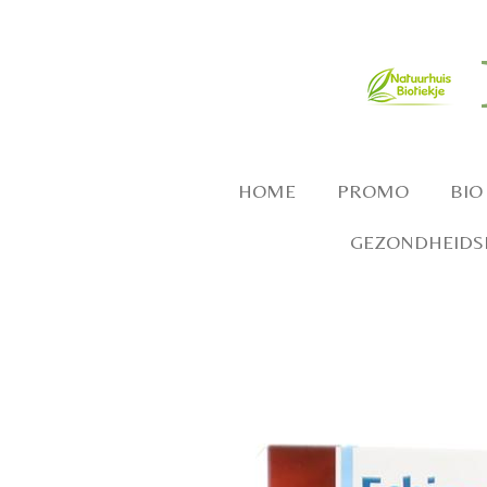
Ga
direct
naar
de
hoofdinhoud
HOME
PROMO
BIO
GEZONDHEIDSP