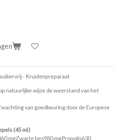
agen
suikervrij - Kruidenpreparaat
p natuurlijke wijze de weerstand van het
afwachting van goedkeuring door de Europese
epels (45 ml)
360 mgZwarte bes980 mgPropolis630