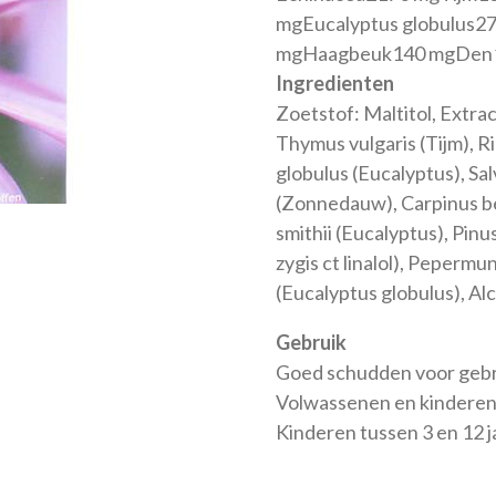
mgEucalyptus globulus
mgHaagbeuk140 mgDen14
Ingredienten
Zoetstof: Maltitol, Extra
Thymus vulgaris (Tijm), R
globulus (Eucalyptus), Salv
(Zonnedauw), Carpinus be
smithii (Eucalyptus), Pinu
zygis ct linalol), Pepermu
(Eucalyptus globulus), Al
Gebruik
Goed schudden voor gebr
Volwassenen en kinderen v
Kinderen tussen 3 en 12 ja