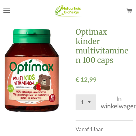
Ga
direct
naar
de
Optimax
hoofdinhoud
kinder
multivitamine
n 100 caps
€ 12,99
In
winkelwage
Vanaf 1Jaar