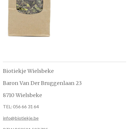
n
e
n
Biotiekje Wielsbeke
Baron Van Der Bruggenlaan 23
8710 Wielsbeke
TEL: 056 66 31 64
info@biotiekje.be