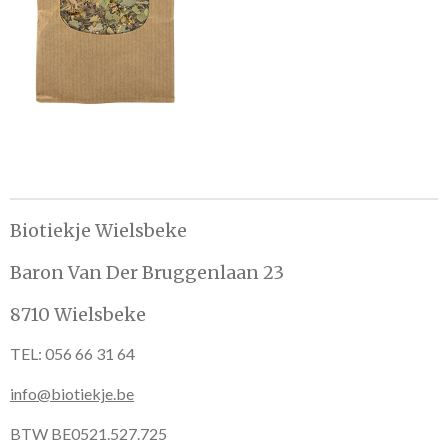
e
l
r
e
n
e
n
Biotiekje Wielsbeke
Baron Van Der Bruggenlaan 23
8710 Wielsbeke
TEL: 056 66 31 64
info@biotiekje.be
BTW BE0521.527.725