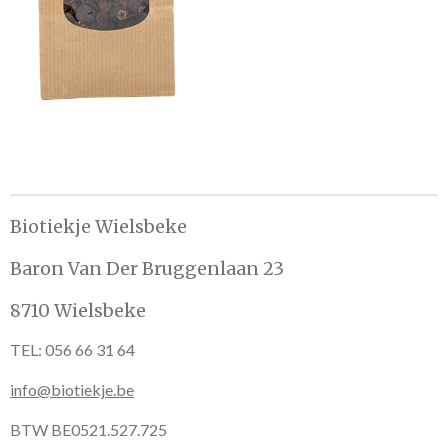
n
e
n
Biotiekje Wielsbeke
Baron Van Der Bruggenlaan 23
8710 Wielsbeke
TEL: 056 66 31 64
info@biotiekje.be
BTW BE0521.527.725