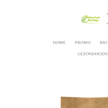
Ga
direct
naar
de
hoofdinhoud
HOME
PROMO
BIO
GEZONDHEIDSP