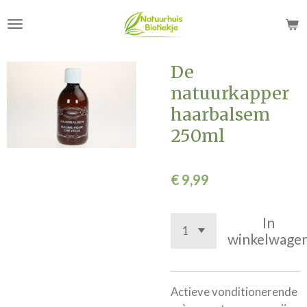
Ga
direct
naar
de
De
hoofdinhoud
natuurkapper
haarbalsem
250ml
€ 9,99
In
winkelwage
Actieve vonditionerende