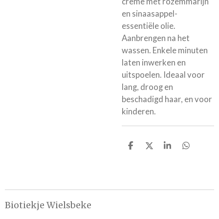
crème met rozemmarijn
en sinaasappel-
essentiële olie.
Aanbrengen na het
wassen. Enkele minuten
laten inwerken en
uitspoelen. Ideaal voor
lang, droog en
beschadigd haar, en voor
kinderen.
D
D
S
D
e
e
h
e
l
e
a
l
e
l
r
e
n
e
n
Biotiekje Wielsbeke