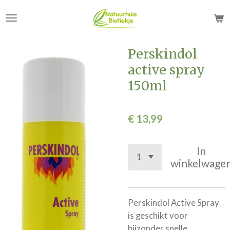
Ga
direct
naar
de
Perskindol
hoofdinhoud
active spray
150ml
€ 13,99
In
winkelwage
Perskindol Active Spray
is geschikt voor
bijzonder snelle