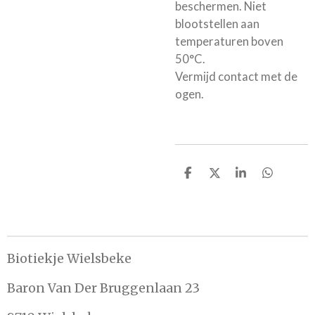
beschermen. Niet
blootstellen aan
temperaturen boven
50°C.
Vermijd contact met de
ogen.
D
D
S
D
e
e
h
e
l
e
a
l
e
l
r
e
n
e
n
Biotiekje Wielsbeke
Baron Van Der Bruggenlaan 23