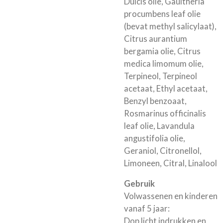
Dulcis olie, Gaultheria
procumbens leaf olie
(bevat methyl salicylaat),
Citrus aurantium
bergamia olie, Citrus
medica limomum olie,
Terpineol, Terpineol
acetaat, Ethyl acetaat,
Benzyl benzoaat,
Rosmarinus officinalis
leaf olie, Lavandula
angustifolia olie,
Geraniol, Citronellol,
Limoneen, Citral, Linalool
Gebruik
Volwassenen en kinderen
vanaf 5 jaar:
Dop licht indrukken en