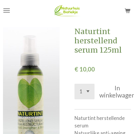
Ga
direct
naar
de
Naturtint
hoofdinhoud
herstellend
serum 125ml
€ 10,00
In
winkelwage
Naturtint herstellende
serum
Natuurlijke anti-ageing