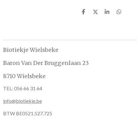
D
D
S
D
e
e
h
e
l
e
a
l
e
l
r
e
n
e
n
Biotiekje Wielsbeke
Baron Van Der Bruggenlaan 23
8710 Wielsbeke
TEL: 056 66 31 64
info@biotiekje.be
BTW BE0521.527.725