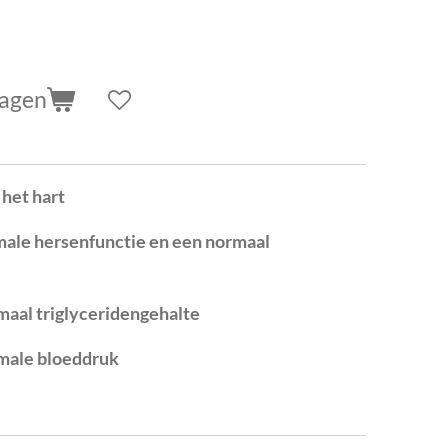
wagen
het hart
male hersenfunctie en een normaal
maal triglyceridengehalte
rmale bloeddruk