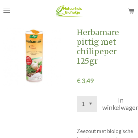
Ga
direct
naar
de
Herbamare
hoofdinhoud
pittig met
chilipeper
125gr
€ 3,49
In
winkelwage
Zeezout met biologische