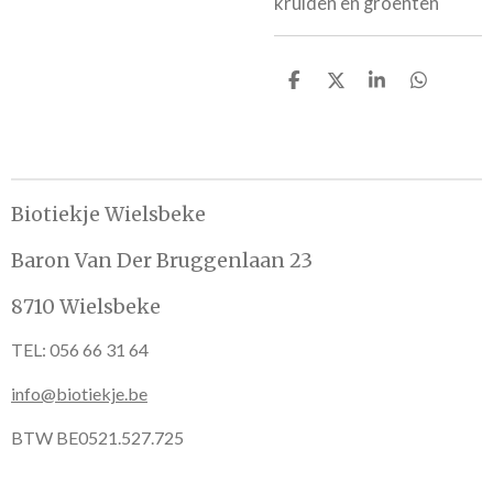
kruiden en groenten
D
D
S
D
e
e
h
e
l
e
a
l
e
l
r
e
n
e
n
Biotiekje Wielsbeke
Baron Van Der Bruggenlaan 23
8710 Wielsbeke
TEL: 056 66 31 64
info@biotiekje.be
BTW BE0521.527.725