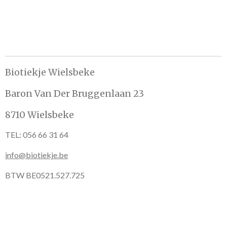
e
l
r
e
n
e
n
Biotiekje Wielsbeke
Baron Van Der Bruggenlaan 23
8710 Wielsbeke
TEL: 056 66 31 64
info@biotiekje.be
BTW BE0521.527.725