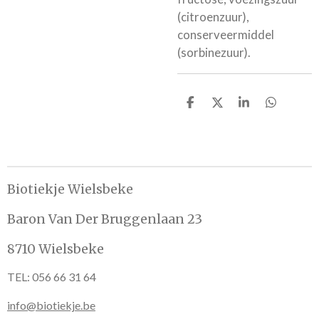
(citroenzuur),
conserveermiddel
(sorbinezuur).
D
D
S
D
e
e
h
e
l
e
a
l
e
l
r
e
n
e
n
Biotiekje Wielsbeke
Baron Van Der Bruggenlaan 23
8710 Wielsbeke
TEL: 056 66 31 64
info@biotiekje.be