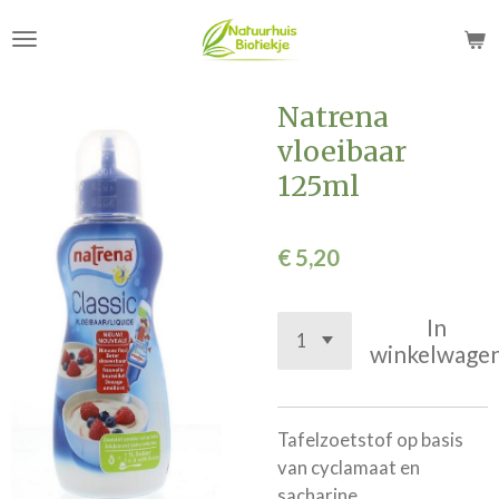
Ga
direct
naar
de
Natrena
hoofdinhoud
vloeibaar
125ml
€ 5,20
In
winkelwage
Tafelzoetstof op basis
van cyclamaat en
sacharine.