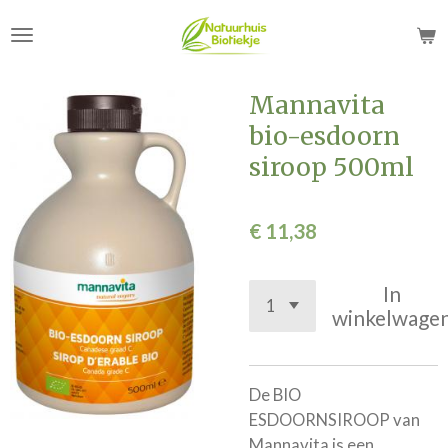
Ga
direct
naar
de
Mannavita
hoofdinhoud
bio-esdoorn
siroop 500ml
€ 11,38
In
winkelwage
De BIO
ESDOORNSIROOP van
Mannavita is een