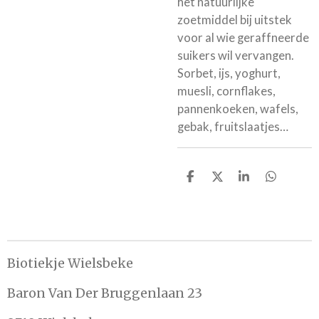
het natuurlijke
zoetmiddel bij uitstek
voor al wie geraffneerde
suikers wil vervangen.
Sorbet, ijs, yoghurt,
muesli, cornflakes,
pannenkoeken, wafels,
gebak, fruitslaatjes…
D
D
S
D
e
e
h
e
l
e
a
l
e
l
r
e
n
e
n
Biotiekje Wielsbeke
Baron Van Der Bruggenlaan 23