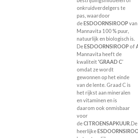
bestrijdingsmiddelen of
onkruidverdelgers te
pas, waardoor
de
ESDOORNSIROOP
van
Mannavita 100 % puur,
natuurlijk en biologisch is.
De
ESDOORNSIROOP
of
Mannavita heeft de
kwaliteit
‘GRAAD C
’
omdat ze wordt
gewonnen op het einde
van de lente. Graad C is
het rijkst aan mineralen
en vitaminen en is
daarom ook onmisbaar
voor
de
CITROENSAPKUUR
.De
heerlijke
ESDOORNSIRO