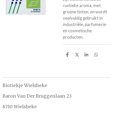
rustieke aroma, met
groene tinten, en wordt
veelvuldig gebruikt in
industriële, parfumerie-
en cosmetische
producten.
D
D
S
D
e
e
h
e
l
e
a
l
e
l
r
e
n
e
n
Biotiekje Wielsbeke
Baron Van Der Bruggenlaan 23
8710 Wielsbeke