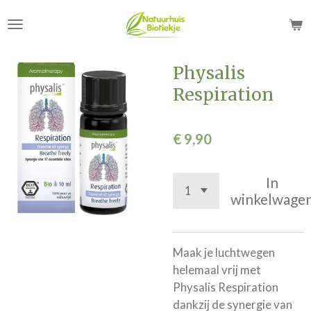
Ga
direct
naar
de
Physalis
hoofdinhoud
Respiration
€ 9,90
In
winkelwage
Maak je luchtwegen
helemaal vrij met
Physalis Respiration
dankzij de synergie van