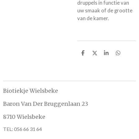
druppels in functie van
uw smaak of de grootte
van de kamer.
D
D
S
D
e
e
h
e
l
e
a
l
e
l
r
e
n
e
n
Biotiekje Wielsbeke
Baron Van Der Bruggenlaan 23
8710 Wielsbeke
TEL: 056 66 31 64